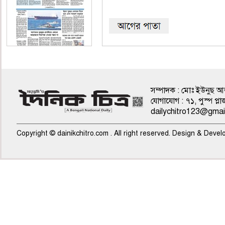
৪র্থ পাতা
সম্পাদক : মোঃ ইউনুছ আ
যোগাযোগ : ৭১, পুস্প প
dailychitro123@gmai
Copyright © dainikchitro.com . All right reserved. Design & Deve
৫ম পাতা