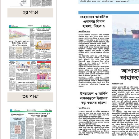
২য় পাতা
৩য় পাতা